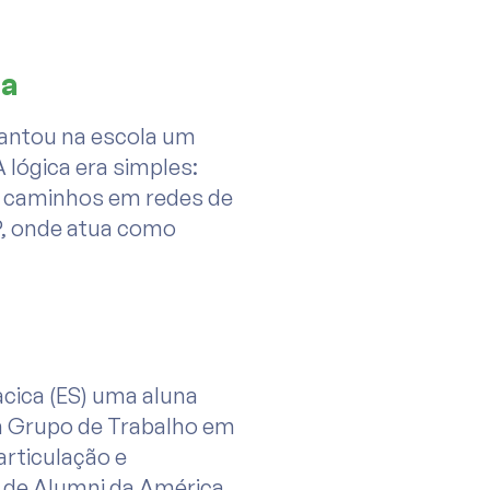
ra
plantou na escola um
A lógica era simples:
iu caminhos em redes de
P, onde atua como
cica (ES) uma aluna
um Grupo de Trabalho em
articulação e
 de Alumni da América