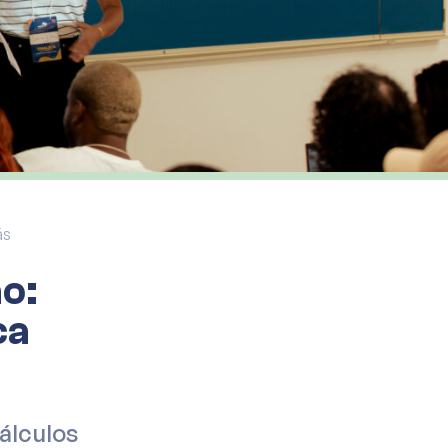
ás
o:
ca
álculos