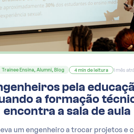
Trainee Ensina
,
Alumni
,
Blog
4 min de leitura
1 mês atr
ngenheiros pela educaçã
uando a formação técni
encontra a sala de aula
leva um engenheiro a trocar projetos e c