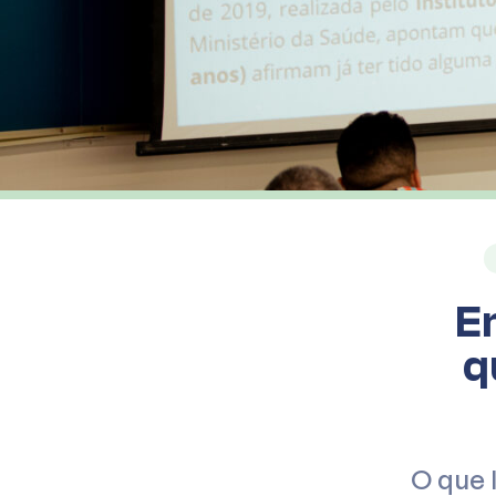
E
q
O que 