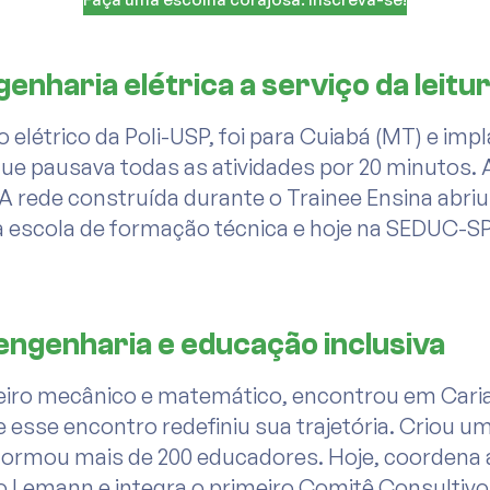
enharia elétrica a serviço da leitu
o elétrico da Poli-USP, foi para Cuiabá (MT) e im
 que pausava todas as atividades por 20 minutos. 
. A rede construída durante o Trainee Ensina abr
 escola de formação técnica e hoje na SEDUC-S
engenharia e educação inclusiva
eiro mecânico e matemático, encontrou em Caria
esse encontro redefiniu sua trajetória. Criou 
formou mais de 200 educadores. Hoje, coordena 
 Lemann e integra o primeiro Comitê Consultivo