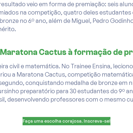
resultado veio em forma de premiação: seis alun
miados na competição, quatro deles estudantes 
 bronze no 6º ano, além de Miguel, Pedro Godinh
érito.
a Maratona Cactus à formação de p
ra civil e matemática. No Trainee Ensina, lecion
 criou a Maratona Cactus, competição matemática
o segundo, conquistando medalha de bronze em n
rsinho preparatório para 30 estudantes do 9º ano
sil, desenvolvendo professores com o mesmo c
Faça uma escolha corajosa. Inscreva-se!